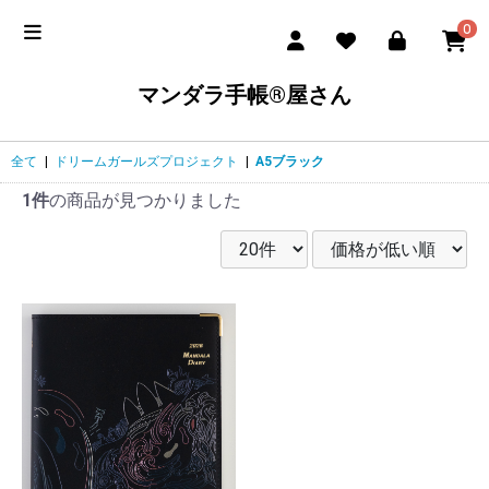
0
マンダラ手帳®屋さん
全て
|
ドリームガールズプロジェクト
|
A5ブラック
1件
の商品が見つかりました