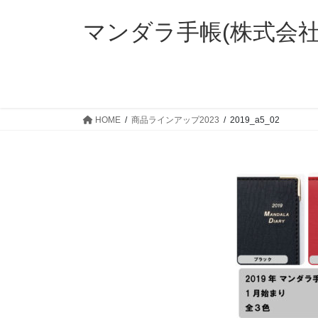
コ
ナ
ン
ビ
マンダラ手帳(株式会
テ
ゲ
ン
ー
ツ
シ
に
ョ
移
ン
HOME
商品ラインアップ2023
2019_a5_02
動
に
移
動