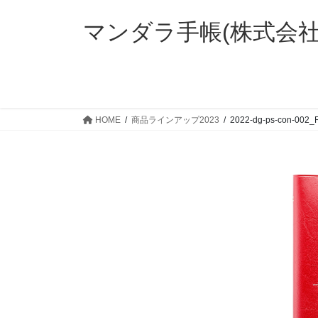
コ
ナ
ン
ビ
マンダラ手帳(株式会
テ
ゲ
ン
ー
ツ
シ
に
ョ
移
ン
HOME
商品ラインアップ2023
2022-dg-ps-con-002
動
に
移
動