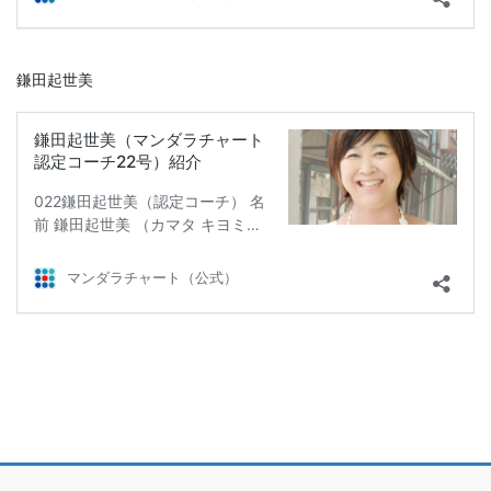
鎌田起世美