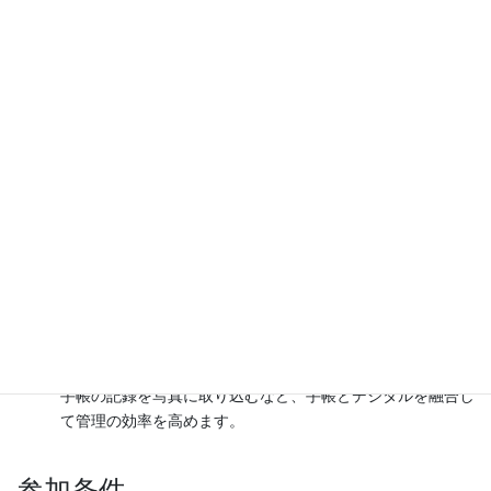
「マンダラ手帳」をもっと効果的に活用しませんか？
毎週月曜日の朝7時から、オンラインで「マンダラ手帳チェック朝
セッション」を開催しています。
1週間の振り返りと目標設定
マンダラ手帳を使いながら、一週間の行動を振り返り、次の
目標を明確にします。
CAPDサイクル（チェック→アクション→プラン→ドゥ）で
主体的に行動
一人では続きにくい振り返りや計画づくりを、みんなで楽し
く実践します。
AI機能との連携で目標達成をサポート
手帳の記録を写真に取り込むなど、手帳とデジタルを融合し
て管理の効率を高めます。
参加条件