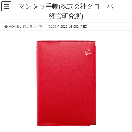
コ
ナ
マンダラ手帳(株式会社クローバ
ン
ビ
経営研究所)
テ
ゲ
ン
ー
HOME
商品ラインアップ2023
2022-a5-002_RED
ツ
シ
に
ョ
移
ン
動
に
移
動