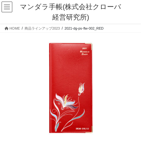
コ
ナ
マンダラ手帳(株式会社クローバ
ン
ビ
経営研究所)
テ
ゲ
ン
ー
HOME
商品ラインアップ2023
2021-dg-ps-flw-002_RED
ツ
シ
に
ョ
移
ン
動
に
移
動