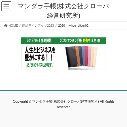
コ
ナ
マンダラ手帳(株式会社クローバ
ン
ビ
経営研究所)
テ
ゲ
ン
ー
HOME
商品ラインアップ2023
2020_myhou_slider02
ツ
シ
に
ョ
移
ン
動
に
移
動
Copyright © マンダラ手帳(株式会社クローバ経営研究所) All Rights
Reserved.