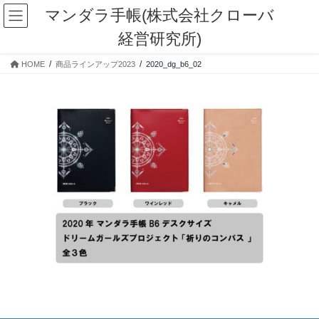
コ
ナ
マンダラ手帳(株式会社クローバ
ン
ビ
経営研究所)
テ
ゲ
ン
ー
HOME
商品ラインアップ2023
2020_dg_b6_02
ツ
シ
に
ョ
移
ン
動
に
移
動