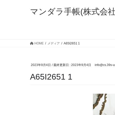
コ
ナ
ン
ビ
マンダラ手帳(株式会
テ
ゲ
ン
ー
ツ
シ
に
ョ
移
ン
HOME
メディア
A65I2651 1
動
に
移
動
2023年9月4日
/ 最終更新日 :
2023年9月4日
info@cs.39s-
A65I2651 1