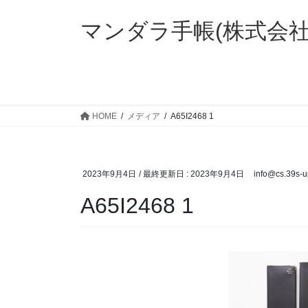
コ
ナ
ン
ビ
マンダラ手帳(株式会
テ
ゲ
ン
ー
ツ
シ
に
ョ
移
ン
HOME
メディア
A65I2468 1
動
に
移
動
2023年9月4日
/ 最終更新日 :
2023年9月4日
info@cs.39s-
A65I2468 1