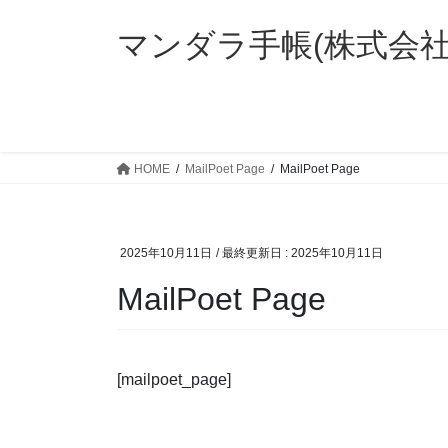
コ
ナ
ン
ビ
マンダラ手帳(株式会
テ
ゲ
ン
ー
ツ
シ
に
ョ
移
ン
HOME
MailPoet Page
MailPoet Page
動
に
移
動
2025年10月11日
/ 最終更新日 :
2025年10月11日
MailPoet Page
[mailpoet_page]