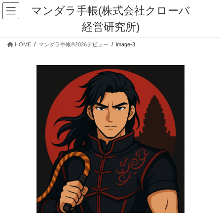
コ
ナ
マンダラ手帳(株式会社クローバ
ン
ビ
経営研究所)
テ
ゲ
ン
ー
HOME
マンダラ手帳®2026デビュー
image-3
ツ
シ
に
ョ
移
ン
動
に
移
動