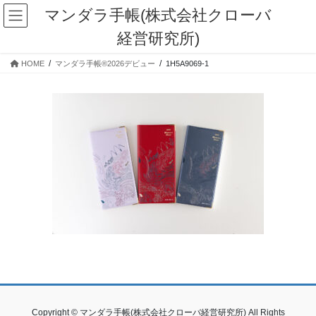
コ
ナ
マンダラ手帳(株式会社クローバ
ン
ビ
経営研究所)
テ
ゲ
ン
ー
HOME
マンダラ手帳®2026デビュー
1H5A9069-1
ツ
シ
に
ョ
移
ン
動
に
移
動
Copyright © マンダラ手帳(株式会社クローバ経営研究所) All Rights